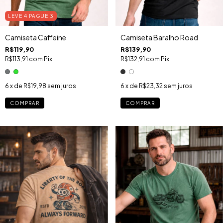
LEVE 4 PAGUE 3
Camiseta Caffeine
Camiseta Baralho Road
R$119,90
R$139,90
R$113,91
com
Pix
R$132,91
com
Pix
6
x de
R$19,98
sem juros
6
x de
R$23,32
sem juros
COMPRAR
COMPRAR