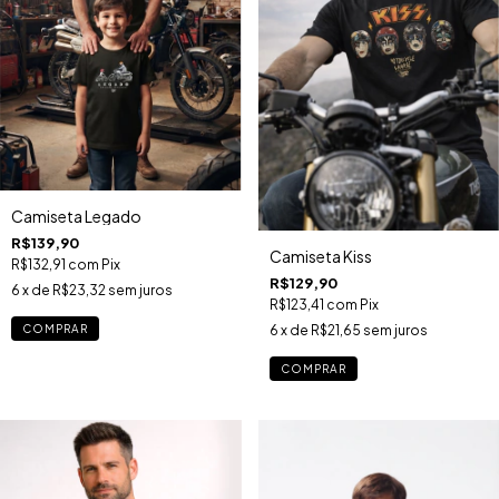
Camiseta Legado
R$139,90
Camiseta Kiss
R$132,91
com
Pix
R$129,90
6
x de
R$23,32
sem juros
R$123,41
com
Pix
COMPRAR
6
x de
R$21,65
sem juros
COMPRAR