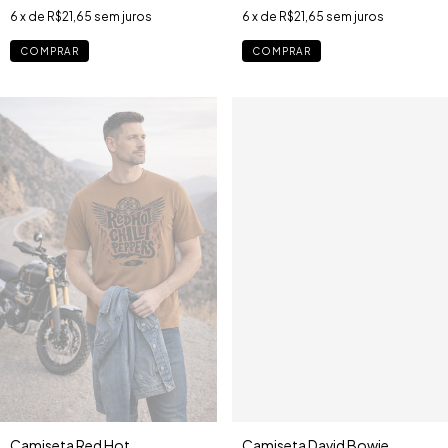
6
x de
R$21,65
sem juros
6
x de
R$21,65
sem juros
COMPRAR
COMPRAR
Camiseta Red Hot
Camiseta David Bowie