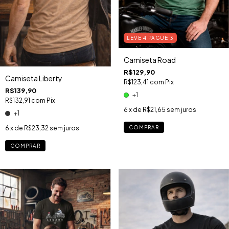
LEVE 4 PAGUE 3
Camiseta Road
R$129,90
Camiseta Liberty
R$123,41
com
Pix
R$139,90
+1
R$132,91
com
Pix
6
x de
R$21,65
sem juros
+1
COMPRAR
6
x de
R$23,32
sem juros
COMPRAR