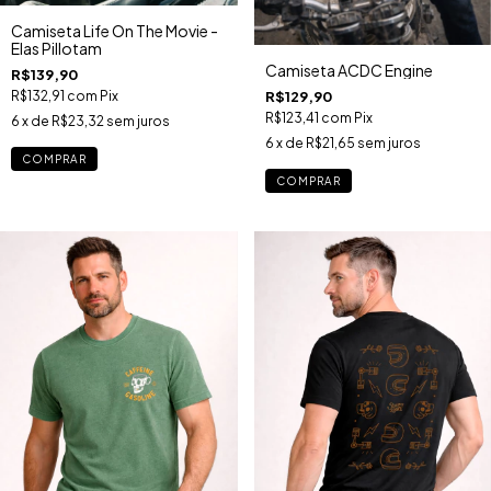
Camiseta Life On The Movie -
Elas Pillotam
Camiseta ACDC Engine
R$139,90
R$132,91
com
Pix
R$129,90
R$123,41
com
Pix
6
x de
R$23,32
sem juros
6
x de
R$21,65
sem juros
COMPRAR
COMPRAR