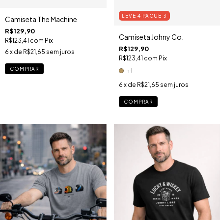
LEVE 4 PAGUE 3
Camiseta The Machine
R$129,90
Camiseta Johny Co.
R$123,41
com
Pix
R$129,90
6
x de
R$21,65
sem juros
R$123,41
com
Pix
COMPRAR
+1
6
x de
R$21,65
sem juros
COMPRAR