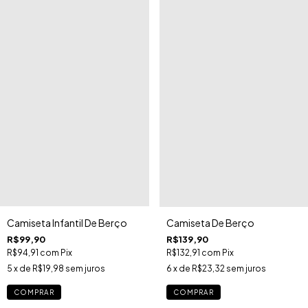
Camiseta Infantil De Berço
Camiseta De Berço
R$99,90
R$139,90
R$94,91
com
Pix
R$132,91
com
Pix
5
x de
R$19,98
sem juros
6
x de
R$23,32
sem juros
COMPRAR
COMPRAR