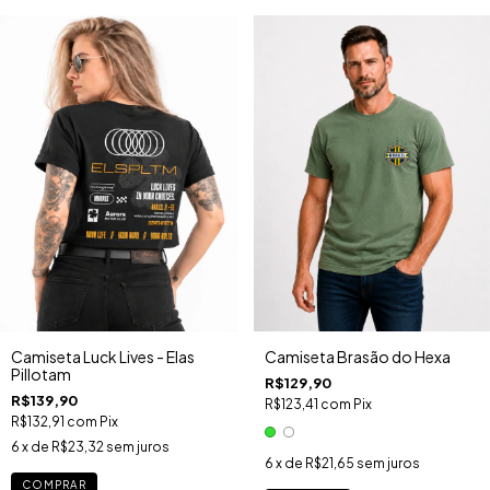
Camiseta Luck Lives - Elas
Camiseta Brasão do Hexa
Pillotam
R$129,90
R$139,90
R$123,41
com
Pix
R$132,91
com
Pix
6
x de
R$23,32
sem juros
6
x de
R$21,65
sem juros
COMPRAR