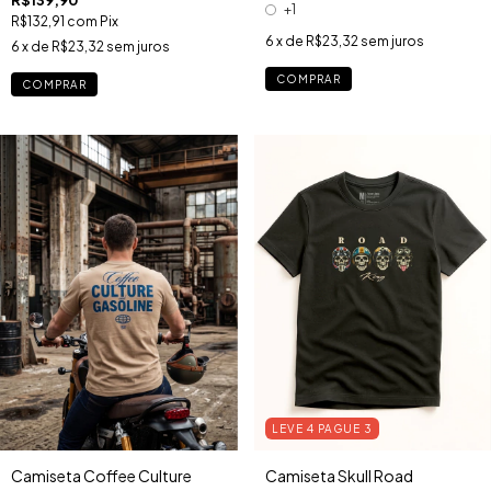
+1
R$132,91
com
Pix
6
x de
R$23,32
sem juros
6
x de
R$23,32
sem juros
COMPRAR
COMPRAR
LEVE 4 PAGUE 3
Camiseta Skull Road
Camiseta Coffee Culture