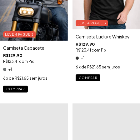
LEVE 4 PAGUE 3
LEVE 4 PAGUE 3
Camiseta Lucky e Whiskey
R$129,90
Camiseta Capacete
R$123,41
com
Pix
R$129,90
+1
R$123,41
com
Pix
6
x de
R$21,65
sem juros
+1
COMPRAR
6
x de
R$21,65
sem juros
COMPRAR