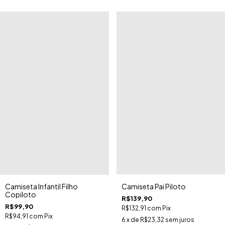
Camiseta Pai Piloto
Camiseta Infantil Filho
Copiloto
R$139,90
R$99,90
R$132,91
com
Pix
R$94,91
com
Pix
6
x de
R$23,32
sem juros