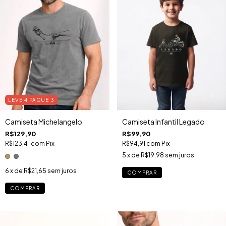
LEVE 4 PAGUE 3
Camiseta Michelangelo
Camiseta Infantil Legado
R$129,90
R$99,90
R$123,41
com
Pix
R$94,91
com
Pix
5
x de
R$19,98
sem juros
6
x de
R$21,65
sem juros
COMPRAR
COMPRAR