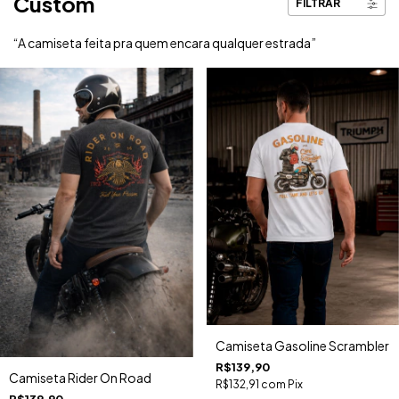
Custom
FILTRAR
“A camiseta feita pra quem encara qualquer estrada”
Camiseta Gasoline Scrambler
R$139,90
Camiseta Rider On Road
R$132,91
com
Pix
R$139,90