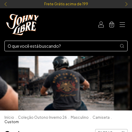
Frete Grátis acima de 199
0
Início
.
Coleção Outono Inverno 26
.
Masculino
.
Camiseta
.
Custom