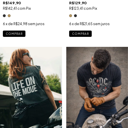
R$129,90
R$149,90
R$123,41
com
Pix
R$142,41
com
Pix
6
x de
R$21,65
sem juros
6
x de
R$24,98
sem juros
COMPRAR
COMPRAR