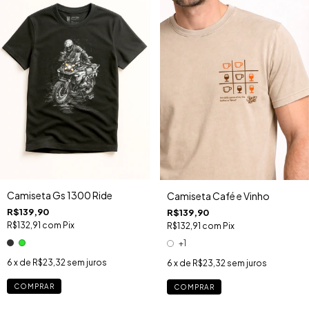
Camiseta Gs 1300 Ride
Camiseta Café e Vinho
R$139,90
R$139,90
R$132,91
com
Pix
R$132,91
com
Pix
+1
6
x de
R$23,32
sem juros
6
x de
R$23,32
sem juros
COMPRAR
COMPRAR