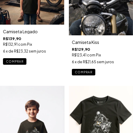
Camiseta Legado
R$139,90
Camiseta Kiss
R$132,91
com
Pix
R$129,90
6
x de
R$23,32
sem juros
R$123,41
com
Pix
COMPRAR
6
x de
R$21,65
sem juros
COMPRAR