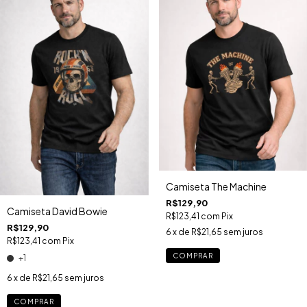
Camiseta The Machine
R$129,90
Camiseta David Bowie
R$123,41
com
Pix
R$129,90
6
x de
R$21,65
sem juros
R$123,41
com
Pix
COMPRAR
+1
6
x de
R$21,65
sem juros
COMPRAR