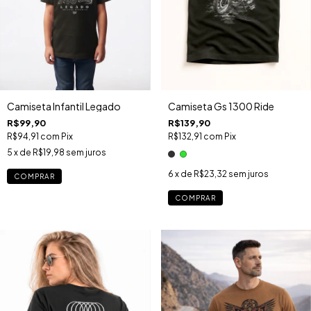
Camiseta Gs 1300 Ride
Camiseta Infantil Legado
R$139,90
R$99,90
R$132,91
com
Pix
R$94,91
com
Pix
5
x de
R$19,98
sem juros
6
x de
R$23,32
sem juros
COMPRAR
COMPRAR