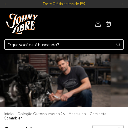
Frete Grátis acima de 199
0
Início
.
Coleção Outono Inverno 26
.
Masculino
.
Camiseta
.
Scrambler