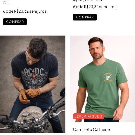
+1
6
x de
R$23,32
sem juros
6
x de
R$23,32
sem juros
COMPRAR
COMPRAR
LEVE 4 PAGUE 3
Camiseta Caffeine