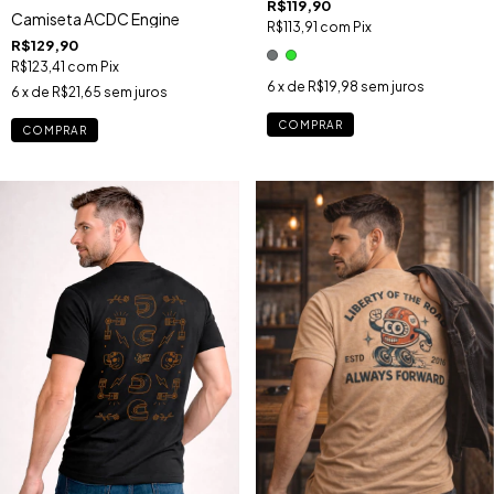
R$119,90
Camiseta ACDC Engine
R$113,91
com
Pix
R$129,90
R$123,41
com
Pix
6
x de
R$19,98
sem juros
6
x de
R$21,65
sem juros
COMPRAR
COMPRAR