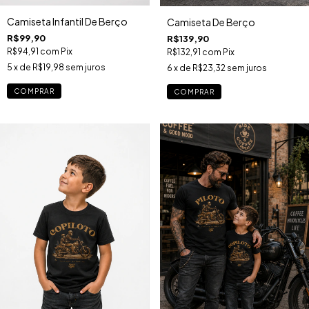
Camiseta Infantil De Berço
Camiseta De Berço
R$99,90
R$139,90
R$94,91
com
Pix
R$132,91
com
Pix
5
x de
R$19,98
sem juros
6
x de
R$23,32
sem juros
COMPRAR
COMPRAR