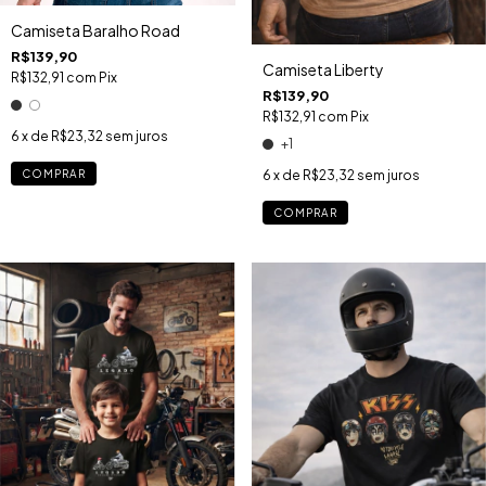
Camiseta Baralho Road
R$139,90
Camiseta Liberty
R$132,91
com
Pix
R$139,90
R$132,91
com
Pix
6
x de
R$23,32
sem juros
+1
COMPRAR
6
x de
R$23,32
sem juros
COMPRAR