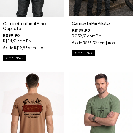
Camiseta Pai Piloto
Camiseta Infantil Filho
Copiloto
R$139,90
R$99,90
R$132,91
com
Pix
R$94,91
com
Pix
6
x de
R$23,32
sem juros
5
x de
R$19,98
sem juros
COMPRAR
COMPRAR