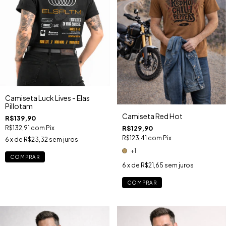
Camiseta Luck Lives - Elas
Pillotam
Camiseta Red Hot
R$139,90
R$132,91
com
Pix
R$129,90
R$123,41
com
Pix
6
x de
R$23,32
sem juros
+1
COMPRAR
6
x de
R$21,65
sem juros
COMPRAR