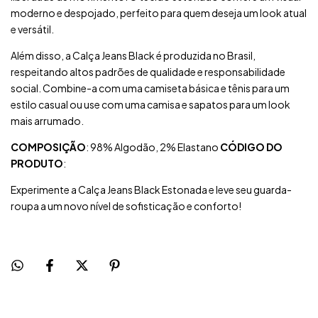
moderno e despojado, perfeito para quem deseja um look atual
e versátil.
Além disso, a Calça Jeans Black é produzida no Brasil,
respeitando altos padrões de qualidade e responsabilidade
social. Combine-a com uma camiseta básica e tênis para um
estilo casual ou use com uma camisa e sapatos para um look
mais arrumado.
COMPOSIÇÃO
: 98% Algodão, 2% Elastano
CÓDIGO DO
PRODUTO
:
Experimente a Calça Jeans Black Estonada e leve seu guarda-
roupa a um novo nível de sofisticação e conforto!