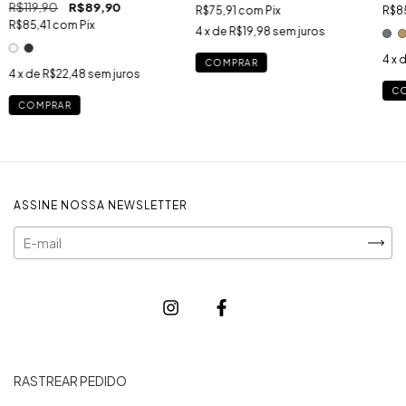
R$119,90
R$89,90
R$75,91
com
Pix
R$8
R$85,41
com
Pix
4
x de
R$19,98
sem juros
4
x 
COMPRAR
4
x de
R$22,48
sem juros
C
COMPRAR
ASSINE NOSSA NEWSLETTER
RASTREAR PEDIDO