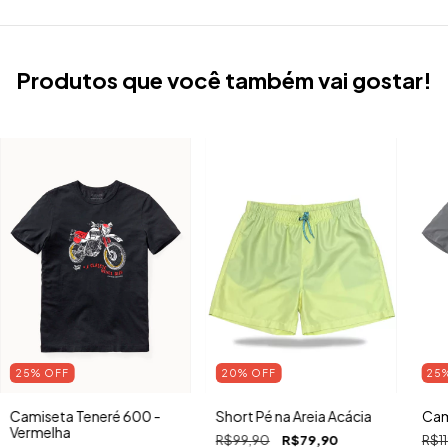
Produtos que você também vai gostar!
25
%
OFF
20
%
OFF
25
Camiseta Teneré 600 -
Short Pé na Areia Acácia
Cam
Vermelha
R$99,90
R$79,90
R$1