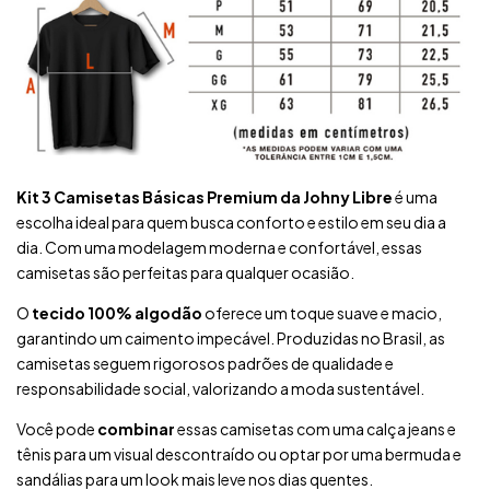
Kit 3 Camisetas Básicas Premium da Johny Libre
é uma
escolha ideal para quem busca conforto e estilo em seu dia a
dia. Com uma modelagem moderna e confortável, essas
camisetas são perfeitas para qualquer ocasião.
O
tecido 100% algodão
oferece um toque suave e macio,
garantindo um caimento impecável. Produzidas no Brasil, as
camisetas seguem rigorosos padrões de qualidade e
responsabilidade social, valorizando a moda sustentável.
Você pode
combinar
essas camisetas com uma calça jeans e
tênis para um visual descontraído ou optar por uma bermuda e
sandálias para um look mais leve nos dias quentes.